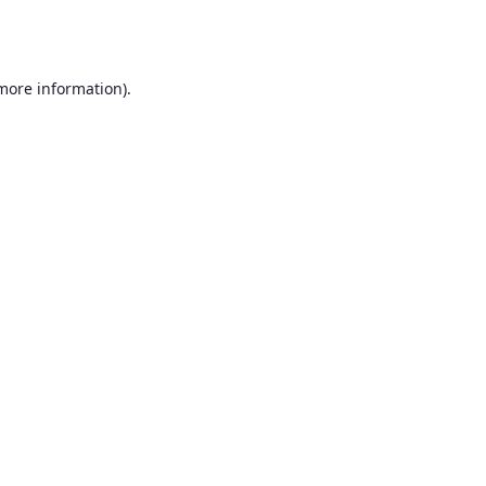
 more information)
.